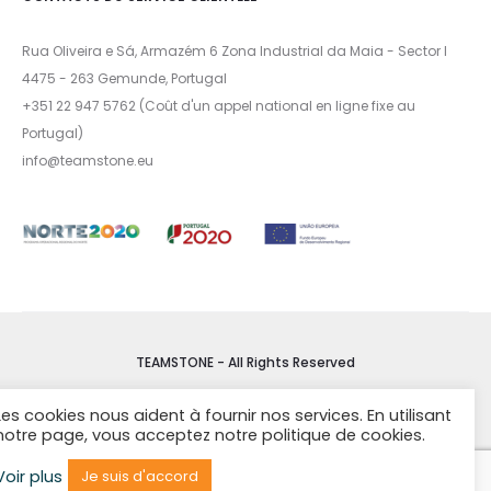
Rua Oliveira e Sá, Armazém 6 Zona Industrial da Maia - Sector I
4475 - 263 Gemunde, Portugal
+351 22 947 5762 (Coût d'un appel national en ligne fixe au
Portugal)
info@teamstone.eu
TEAMSTONE - All Rights Reserved
Les cookies nous aident à fournir nos services. En utilisant
CONDITIONS DE VENTE
notre page, vous acceptez notre politique de cookies.
Livre de réclamation
Voir plus
Je suis d'accord