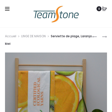
0
Produ
SERVIETT
SERVIETT
Accueil
LINGE DE MAISON
Serviette de plage, Laranja
navig
DE
DE
kiwi
PLAGE,
PLAGE,
CORAL
FEELGRE