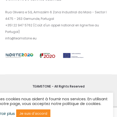
Rua Oliveira e Sá, Armazém 6 Zona Industrial da Maia - Sector I
4475 - 263 Gemunde, Portugal
+351 22 947 5762 (Coût d'un appel national en ligne fixe au
Portugal)
info@teamstone.eu
TEAMSTONE - All Rights Reserved
Les cookies nous aident à fournir nos services. En utilisant
CONDITIONS DE VENTE
notre page, vous acceptez notre politique de cookies.
Livre de réclamation
Voir plus
Je suis d'accord