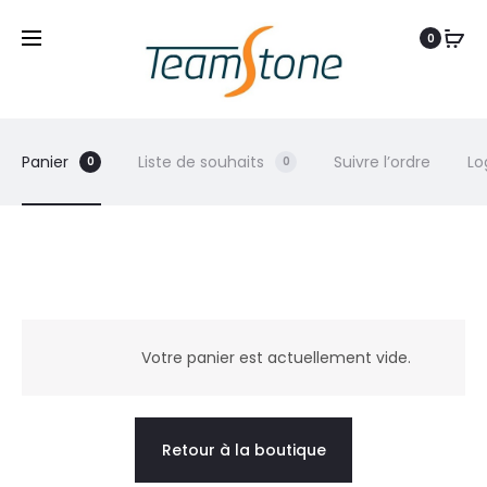
0
Panier
Liste de souhaits
Suivre l’ordre
Lo
0
0
P
a
Votre panier est actuellement vide.
n
Retour à la boutique
i