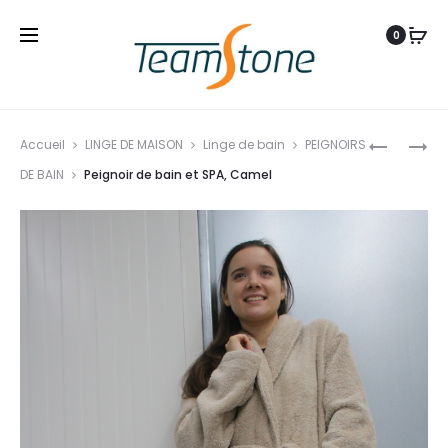
0
Produ
PEIGNOIR
PEIGNOIR
Accueil
LINGE DE MAISON
Linge de bain
PEIGNOIRS
navig
DE
DE
DE BAIN
Peignoir de bain et SPA, Camel
BAIN
BAIN
ET
ET
SPA
SPA,
UNI
GRIS
RAYURES,
BLANC