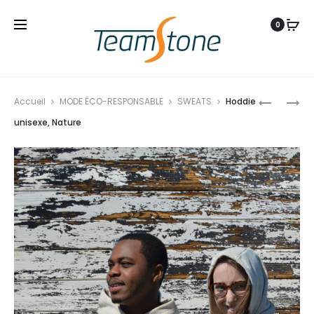
0
Produ
PANTALO
HODDIE
Accueil
MODE ÉCO-RESPONSABLE
SWEATS
Hoddie
navig
DE
UNISEXE,
unisexe, Nature
JOGGIN
BRANDY
FEMME,
CLAIR
OLIVE