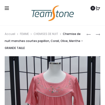
0
Produ
CHEMISE
CHEMISE
Accueil
FEMME
CHEMISES DE NUIT
Chemise de
navig
DE
DE
nuit manches courtes papillon, Corail, Olive, Menthe –
NUIT
NUIT
GRANDE TAILLE
SANS
MANCHE
MANCHES
COURTES
BLANC/I
PAPILLON
BLEU
BLEU,
MENTHE,
ROSE
–
GRANDE
TAILLE