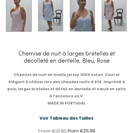
Chemise de nuit à larges bretelles et
décolleté en dentelle, Bleu, Rose
Chemise de nuit en maille jersey 100% coton. Cool et
élégant à utiliser lors des chaudes nuits d’été. Imprimé à
pois, larges bretelles et détail en dentelle et nœud en satin
à l’encolure en V.
MADE IN PORTUGAL
Voir Tableau des Tailles
From
€
31.90
From
€
25.99