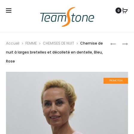
0
Produ
NUISETTE
PYJAMA
Accueil
FEMME
CHEMISES DE NUIT
Chemise de
navig
DÉCOLLET
BOUTONN
nuit à larges bretelles et décolleté en dentelle, Bleu,
DENTELLE
DENTELLE
Rose
ÉCO-
BLEU,
RESPONS
ROSE
PROMOTION